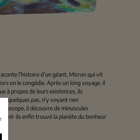
aconte l’histoire d’un géant, Micron qui vit
alors on le congédie. Après un long voyage, il
e à propos de leurs existences, ils
 en quelques pas, n’y voyant rien
microscope, il découvre de minuscules
t. Ont-ils enfin trouvé la planète du bonheur
e