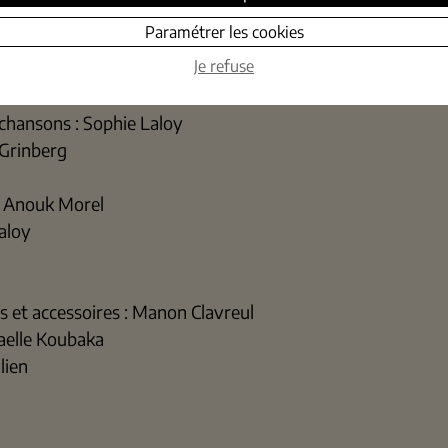
Paramétrer les cookies
Je refuse
s chansons : Sophie Laloy
Grinberg
: Anouk Morel
aloy
s et accessoires : Manon Clavreul
naelle Koubaka
lien