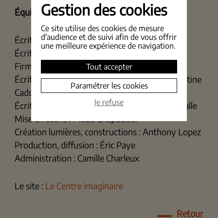
Gestion des cookies
Équipe de création :
Ce site utilise des cookies de mesure
d'audience et de suivi afin de vous offrir
Écriture, jeu : Jean-Baptiste Sugier
une meilleure expérience de navigation.
Écriture, création sonore, sonore : Christina
Firmino
Tout accepter
Écriture, manipulation, scénographie : Clémentine
Paramétrer les cookies
Cadoret
Je refuse
Écriture, composition musicale, jeu : Fanny Vialle
Mise en scène : Maud Chapoutier
Création lumières, constructions : Anthony Lopez
Production, diffusion : Éric Paye
Administration : Camille Charleux
Le site :
Le Centre imaginaire
Retour