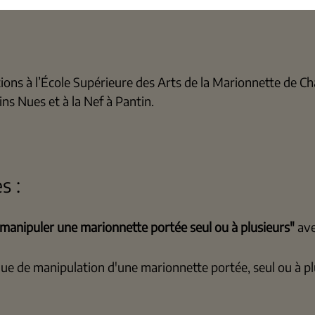
ions à l’École Supérieure des Arts de la Marionnette de Ch
ns Nues et à la Nef à Pantin.
s :
manipuler une marionnette portée seul ou à plusieurs"
ave
ue de manipulation d'une marionnette portée, seul ou à pl