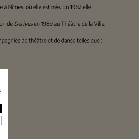
à Nîmes, où elle est née. En 1982 elle
ion de
Dérives
en 1989 au Théâtre de la Ville,
agnies de théâtre et de danse telles que :
e