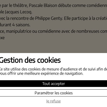
e par le théâtre, Pascale Blaison débute comme comédienne 
ole Jacques Lecoq.
c la rencontre de Philippe Genty. Elle participe à la créat
 durant 4 saisons.
rice, manipulatrice ou comédienne avec de nombreuses comp
ixe
Gestion des cookies
Ce site utilise des cookies de mesure d'audience et de suivi afin d
vous offrir une meilleure expérience de navigation.
Tout accepter
Paramétrer les cookies
Je refuse